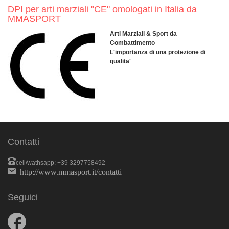
DPI per arti marziali "CE" omologati in Italia da
MMASPORT
Arti Marziali & Sport da
Combattimento
L'importanza di una protezione di
qualita'
Contatti
cell/wathsapp: +39 3297758492
http://www.mmasport.it/contatti
Seguici
Follow
us