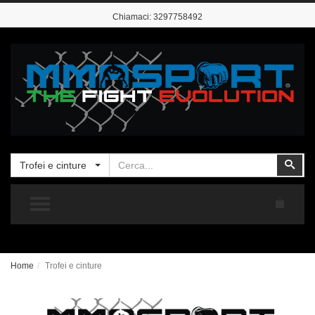
Chiamaci:
3297758492
Cerca
Cer
Trofei e cinture
TOGGLE MENU
Home
Trofei e cinture