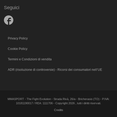
Seguici
Follow
us
on
Facebook
Privacy Policy
Cookie Policy
Termini e Condizioni di vendita
ADR (risoluzione di controversie) - Ricorsi dei consumatori nell’UE
MMASPORT - The Fight Evolution - Strada Rivà, 26/a - Bricherasio (TO) - P.IVA:
10181190017 / REA: 1111706 - Copyright 2026 , tutti i diritti riservati.
Credits