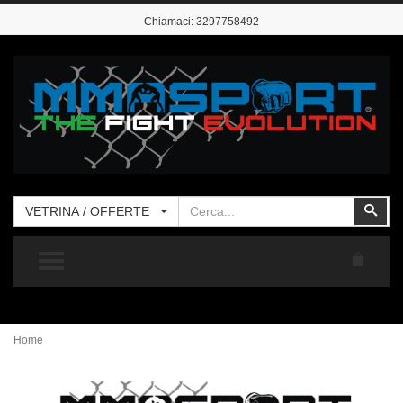
Chiamaci:
3297758492
Cerca
Cer
VETRINA / OFFERTE
TOGGLE MENU
Home