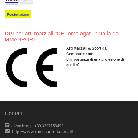
DPI per arti marziali "CE" omologati in Italia da
MMASPORT
Arti Marziali & Sport da
Combattimento
L'importanza di una protezione di
qualita'
Contatti
cell/wathsapp: +39 3297758492
http://www.mmasport.it/contatti