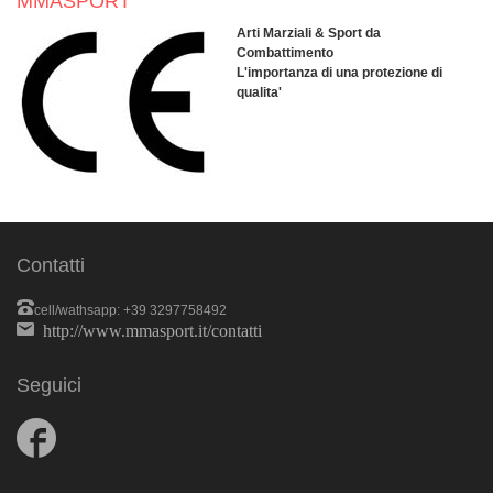
MMASPORT
Arti Marziali & Sport da
Combattimento
L'importanza di una protezione di
qualita'
Contatti
cell/wathsapp: +39 3297758492
http://www.mmasport.it/contatti
Seguici
Follow
us
on
Facebook