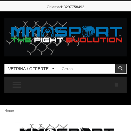
Chiamaci:
3297758492
Cerca
Cer
VETRINA / OFFERTE
TOGGLE MENU
Home