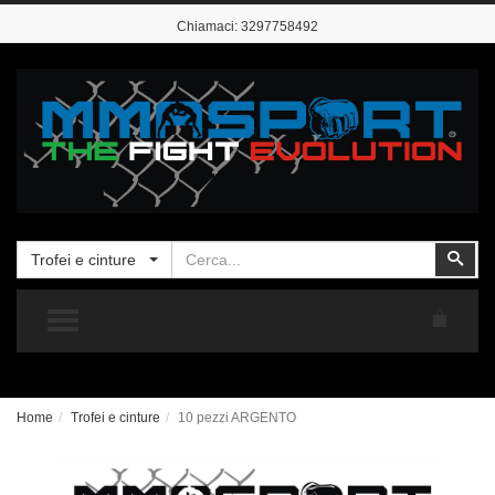
Chiamaci:
3297758492
Cerca
Cer
Trofei e cinture
TOGGLE MENU
Home
Trofei e cinture
10 pezzi ARGENTO