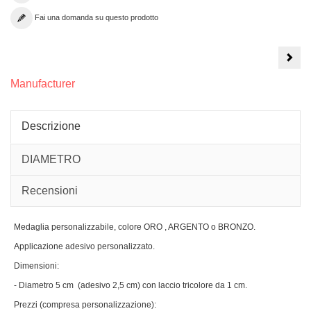
Fai una domanda su questo prodotto
Cint
da
Cam
_
Manufacturer
Mode
ELI
Descrizione
DIAMETRO
Recensioni
Medaglia personalizzabile, colore ORO , ARGENTO o BRONZO.
Applicazione adesivo personalizzato.
Dimensioni:
- Diametro 5 cm (adesivo 2,5 cm) con laccio tricolore da 1 cm.
Prezzi (compresa personalizzazione):