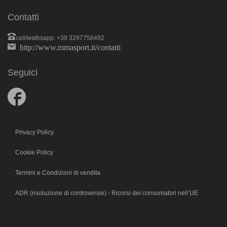
Contatti
cell/wathsapp: +39 3297758492
http://www.mmasport.it/contatti
Seguici
Follow
us
on
Facebook
Privacy Policy
Cookie Policy
Termini e Condizioni di vendita
ADR (risoluzione di controversie) - Ricorsi dei consumatori nell’UE