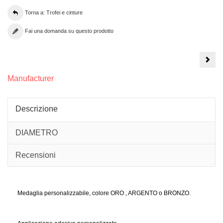
Torna a: Trofei e cinture
Fai una domanda su questo prodotto
Cint
da
Cam
_
Manufacturer
Mode
ELI
Descrizione
DIAMETRO
Recensioni
Medaglia personalizzabile, colore ORO , ARGENTO o BRONZO.