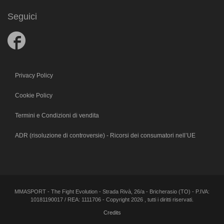
Seguici
Follow
us
on
Facebook
Privacy Policy
Cookie Policy
Termini e Condizioni di vendita
ADR (risoluzione di controversie) - Ricorsi dei consumatori nell’UE
MMASPORT - The Fight Evolution - Strada Rivà, 26/a - Bricherasio (TO) - P.IVA:
10181190017 / REA: 1111706 - Copyright 2026 , tutti i diritti riservati.
Credits