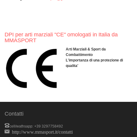
DPI per arti marziali "CE" omologati in Italia da
MMASPORT
Arti Marziali & Sport da
Combattimento
L'importanza di una protezione di
qualita'
Contatti
cell/wathsapp: +39 3297758492
http://www.mmasport.it/contatti