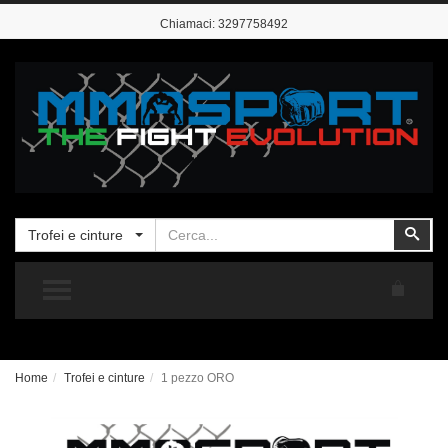
Chiamaci:
3297758492
Cerca
Cer
Trofei e cinture
TOGGLE MENU
Home
Trofei e cinture
1 pezzo ORO