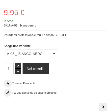
9,95 €
In Stock
SKU:
A-03_ bianco-nero
Paradenti professionale multi densità GEL-TECH.
Scegli una variante
A-03 _ BIANCO-NERO
Torna a: Paradenti
Fai una domanda su questo prodotto
COD
A-