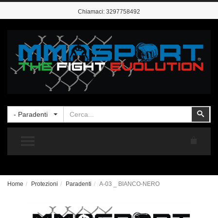
Chiamaci:
3297758492
Cerca
Cer
- Paradenti
TOGGLE MENU
Home
Protezioni
Paradenti
A-03 _ BIANCO-NERO