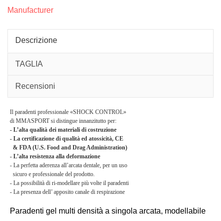
01_
sing
Manufacturer
mode
atos
certi
CE
Descrizione
TAGLIA
Recensioni
Il paradenti professionale «SHOCK CONTROL»
di MMASPORT si distingue innanzitutto per:
- L’alta qualità dei materiali di costruzione
- La certificazione di qualità ed atossicità, CE
& FDA (U.S. Food and Drag Administration)
- L’alta resistenza alla deformazione
- La perfetta aderenza all’arcata dentale, per un uso
sicuro e professionale del prodotto.
- La possibilità di ri-modellare più volte il paradenti
- La presenza dell’ apposito canale di respirazione
Paradenti gel multi densità a singola arcata, modellabile