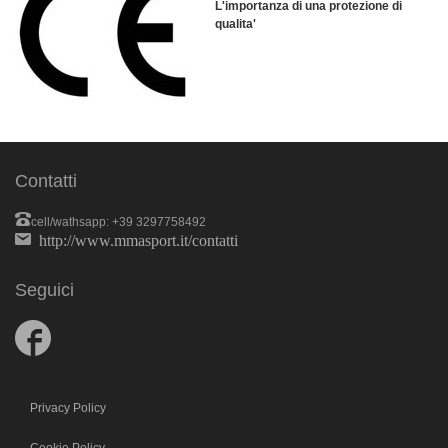
L'importanza di una protezione di
qualita'
Contatti
cell/wathsapp: +39 3297758492
http://www.mmasport.it/contatti
Seguici
Follow
us
on
Facebook
Privacy Policy