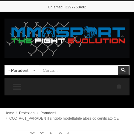
Chiamaci:
3297758492
Cerca
Cer
- Paradenti
TOGGLE MENU
Home
Protezioni
Paradenti
COD. A-01_PARADENTI singolo modellabile atossico certificato CE