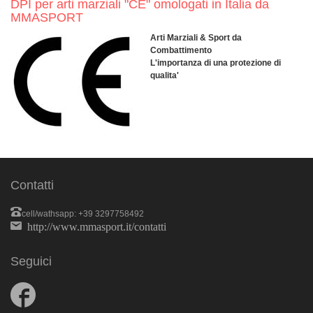
DPI per arti marziali "CE" omologati in Italia da
MMASPORT
Arti Marziali & Sport da
Combattimento
L'importanza di una protezione di
qualita'
Contatti
cell/wathsapp: +39 3297758492
http://www.mmasport.it/contatti
Seguici
Follow
us