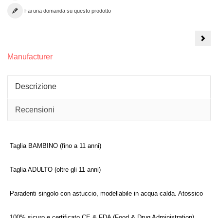
Fai una domanda su questo prodotto
COD
A-
02_
dopp
Manufacturer
mode
atos
certi
CE
Descrizione
Recensioni
Taglia BAMBINO (fino a 11 anni)
Taglia ADULTO (oltre gli 11 anni)
Paradenti singolo con astuccio, modellabile in acqua calda. Atossico
100% sicuro e certificato CE & FDA (Food & Drug Administration)