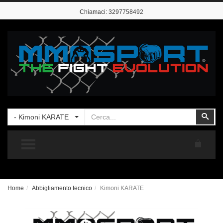
Chiamaci:
3297758492
Cerca
Cer
- Kimoni KARATE
TOGGLE MENU
Home
Abbigliamento tecnico
Kimoni KARATE