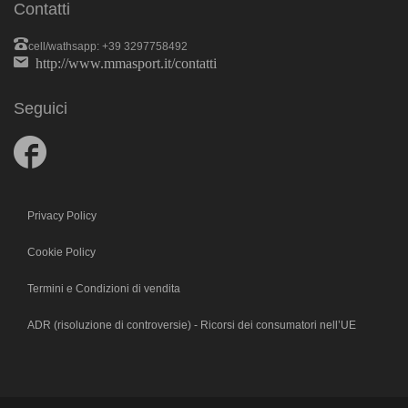
Contatti
cell/wathsapp: +39 3297758492
http://www.mmasport.it/contatti
Seguici
Follow
us
on
Facebook
Privacy Policy
Cookie Policy
Termini e Condizioni di vendita
ADR (risoluzione di controversie) - Ricorsi dei consumatori nell’UE