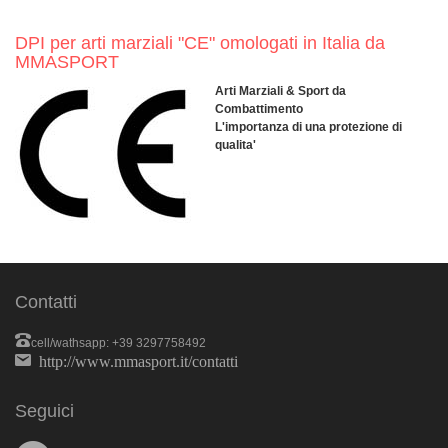
DPI per arti marziali "CE" omologati in Italia da
MMASPORT
Arti Marziali & Sport da
Combattimento
L'importanza di una protezione di
qualita'
Contatti
cell/wathsapp: +39 3297758492
http://www.mmasport.it/contatti
Seguici