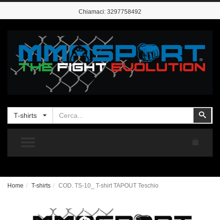
Chiamaci:
3297758492
Cerca
Cer
T-shirts
TOGGLE MENU
Home
T-shirts
COD. TS-10_ T-shirt TAPOUT Teschio