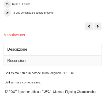
Torna a: T-shirts
Fai una domanda su questo prodotto
COD.
COD
TS-
TS-
10_
10_T
T-
shirt
Manufacturer
shirt
TAP
TAPOUT
Cam
Royal
Descrizione
Recensioni
Bellissima t-shirt in cotone 100% originale "TAPOUT".
Bellissima e comodissima.
TAPOUT è partner ufficiale
"UFC"
-Ultimate Fighting Championship-