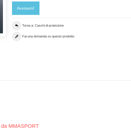
Avvisami!
Torna a: Caschi di protezione
Fai una domanda su questo prodotto
talia da MMASPORT