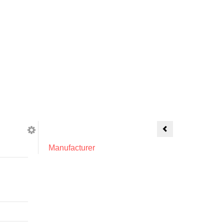
Grata
in
metallo
Manufacturer