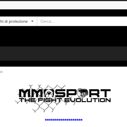
Cerca
hi di protezione
ss
*******************