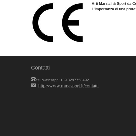
Arti Marziali & Sport da
L'importanza di una protez
Contatti
cell/wathsapp: +39 3297758492
http://www.mmasport.it/contatti