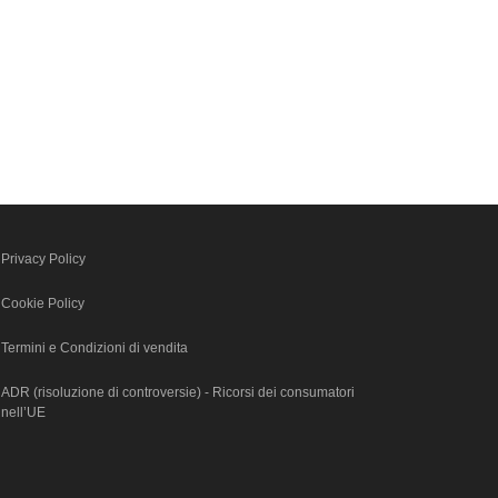
Privacy Policy
Cookie Policy
Termini e Condizioni di vendita
ADR (risoluzione di controversie) - Ricorsi dei consumatori
nell’UE