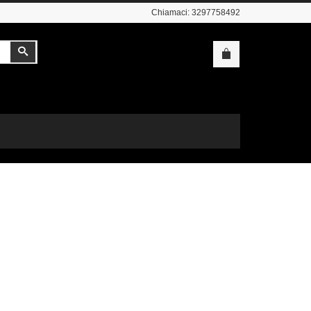
Chiamaci:
3297758492
Cerca