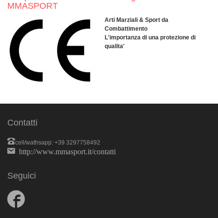
MMASPORT
Arti Marziali & Sport da
Combattimento
L'importanza di una protezione di
qualita'
Contatti
cell/wathsapp: +39 3297758492
http://www.mmasport.it/contatti
Seguici
Follow
us
on