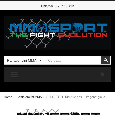
Chiamaci:
3297758492
Cerca
Cer
Pantaloncini MMA
TOGGLE MENU
Home
Pantaloncini MMA
COD. SH-01_MMA Shorts - Dragone giallo