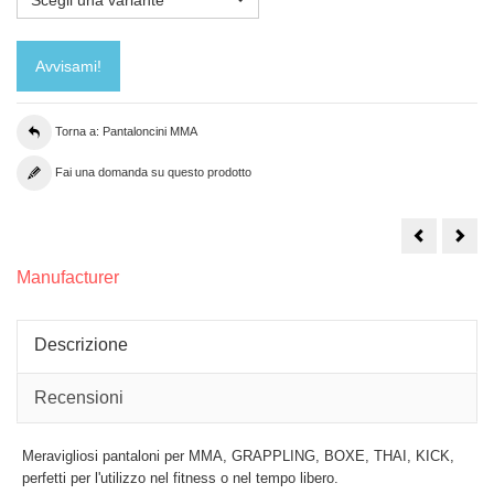
Scegli una variante
Avvisami!
Torna a: Pantaloncini MMA
Fai una domanda su questo prodotto
COD.
COD
SH-
SH-
01_MMA
02_
Shorts
Shor
Manufacturer
Descrizione
Recensioni
Meravigliosi pantaloni per MMA, GRAPPLING, BOXE, THAI, KICK,
perfetti per l'utilizzo nel fitness o nel tempo libero.