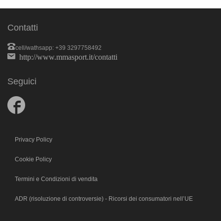
Contatti
cell/wathsapp: +39 3297758492
http://www.mmasport.it/contatti
Seguici
Follow
us
on
Facebook
Privacy Policy
Cookie Policy
Termini e Condizioni di vendita
ADR (risoluzione di controversie) - Ricorsi dei consumatori nell’UE