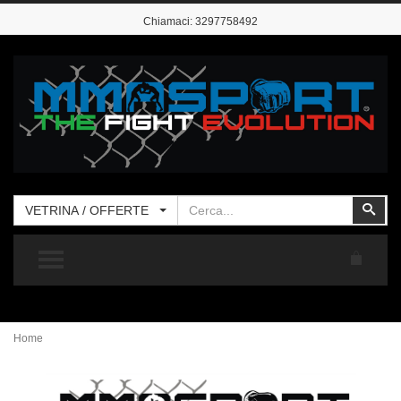
Chiamaci:
3297758492
Cerca
Cer
VETRINA / OFFERTE
TOGGLE MENU
Home